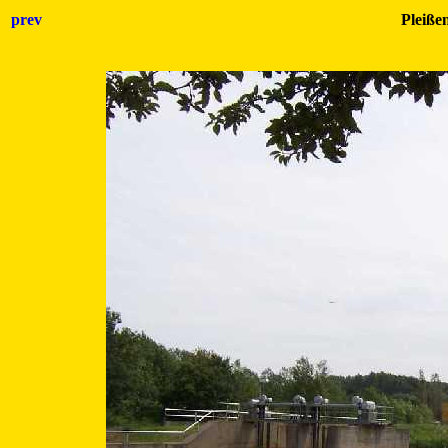
prev
Pleiße