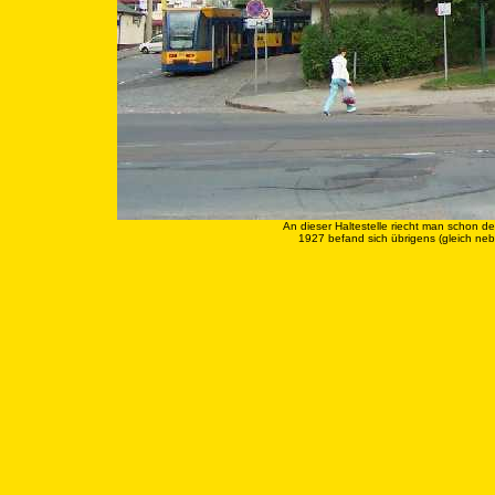
An dieser Haltestelle riecht man schon d
1927 befand sich übrigens (gleich ne